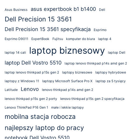
asus expertbook b1 b1400
Asus Business
Dell
Dell Precision 15 3561
Dell Precision 15 3561 specyfikacja
Esprimo
Esprimo D9011
ExpertBook
Fujitsu
komputer do biura
laptop 4
laptop biznesowy
laptop 14 cali
laptop Dell
laptop Dell Vostro 5510
laptop lenovo thinkpad p14s amd gen 2
laptop lenovo thinkpad p15s gen 2
laptopy biznesowe
laptopy hybrydowe
laptopy z Windows 11
laptopy Microsoft Surface Pro X
laptop za 5 tysięcy
Lenovo
Latitude
lenovo thinkpad p14s amd gen 2
lenovo thinkpad p15s gen 2 porty
lenovo thinkpad p15s gen 2 specyfikacja
Lenovo ThinkPad P16 Gen 1
małe i lekkie laptopy
mobilna stacja robocza
najlepszy laptop do pracy
notebook Dell Vostro 5510