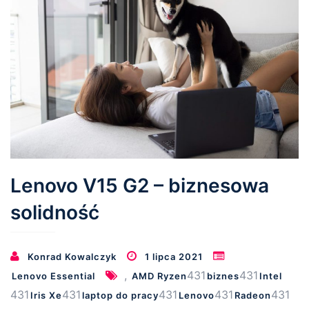
Lenovo V15 G2 – biznesowa
solidność
Konrad Kowalczyk
1 lipca 2021
,
431
431
Lenovo Essential
AMD Ryzen
biznes
Intel
431
431
431
431
431
Iris Xe
laptop do pracy
Lenovo
Radeon