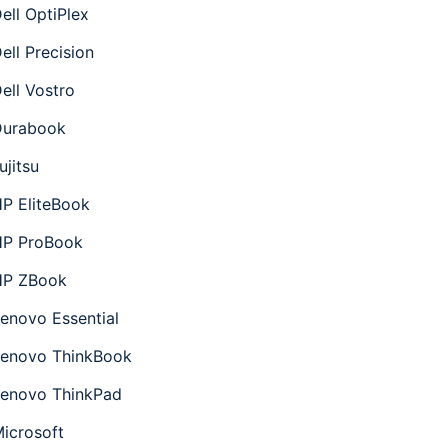
ell OptiPlex
ell Precision
ell Vostro
Durabook
ujitsu
P EliteBook
HP ProBook
HP ZBook
enovo Essential
enovo ThinkBook
enovo ThinkPad
icrosoft