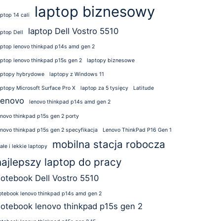
laptop biznesowy
aptop 14 cali
laptop Dell Vostro 5510
aptop Dell
aptop lenovo thinkpad p14s amd gen 2
aptop lenovo thinkpad p15s gen 2
laptopy biznesowe
aptopy hybrydowe
laptopy z Windows 11
aptopy Microsoft Surface Pro X
laptop za 5 tysięcy
Latitude
Lenovo
lenovo thinkpad p14s amd gen 2
enovo thinkpad p15s gen 2 porty
enovo thinkpad p15s gen 2 specyfikacja
Lenovo ThinkPad P16 Gen 1
mobilna stacja robocza
ałe i lekkie laptopy
najlepszy laptop do pracy
otebook Dell Vostro 5510
otebook lenovo thinkpad p14s amd gen 2
otebook lenovo thinkpad p15s gen 2