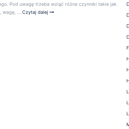
D
go. Pod uwagę trzeba wziąć różne czynniki takie jak
n, wagę, …
Czytaj dalej
D
D
F
H
L
L
L
M