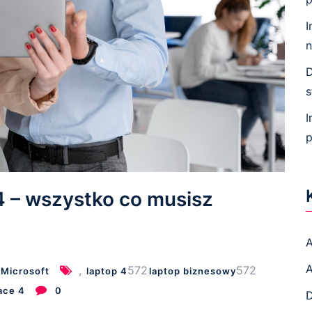
I
n
D
s
I
p
4 – wszystko co musisz
A
,
572
572
Microsoft
laptop 4
laptop biznesowy
ace 4
0
D