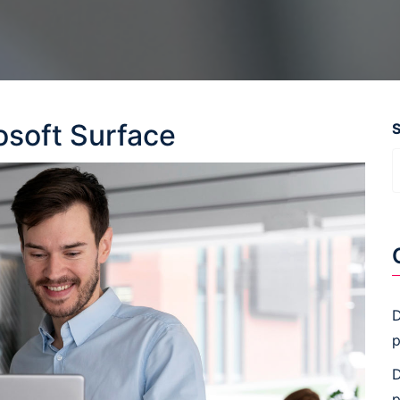
osoft Surface
D
p
D
p