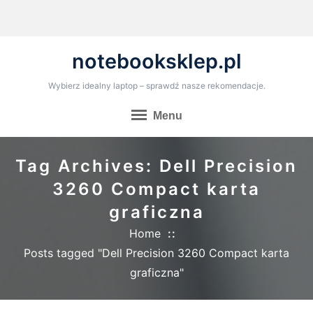
Skip
to
content
notebooksklep.pl
Wybierz idealny laptop – sprawdź nasze rekomendacje.
Menu
Tag Archives: Dell Precision
3260 Compact karta
graficzna
Home
Posts tagged "Dell Precision 3260 Compact karta
graficzna"