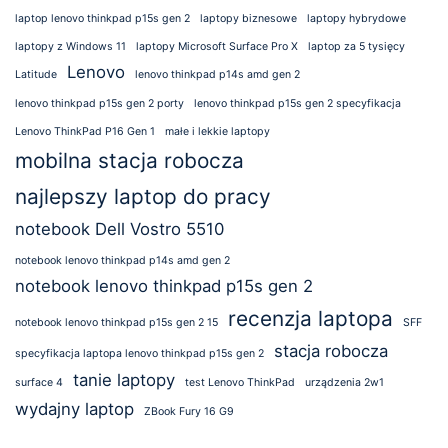
laptop lenovo thinkpad p15s gen 2
laptopy biznesowe
laptopy hybrydowe
laptopy z Windows 11
laptopy Microsoft Surface Pro X
laptop za 5 tysięcy
Lenovo
Latitude
lenovo thinkpad p14s amd gen 2
lenovo thinkpad p15s gen 2 porty
lenovo thinkpad p15s gen 2 specyfikacja
Lenovo ThinkPad P16 Gen 1
małe i lekkie laptopy
mobilna stacja robocza
najlepszy laptop do pracy
notebook Dell Vostro 5510
notebook lenovo thinkpad p14s amd gen 2
notebook lenovo thinkpad p15s gen 2
recenzja laptopa
notebook lenovo thinkpad p15s gen 2 15
SFF
stacja robocza
specyfikacja laptopa lenovo thinkpad p15s gen 2
tanie laptopy
surface 4
test Lenovo ThinkPad
urządzenia 2w1
wydajny laptop
ZBook Fury 16 G9